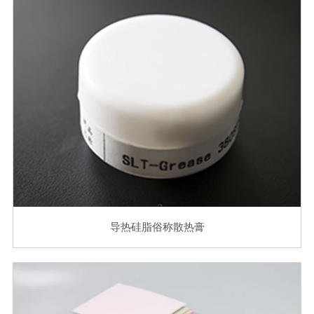
导热硅脂俗称散热膏