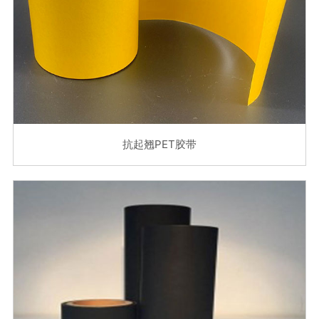
抗起翘PET胶带